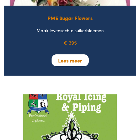
PME Sugar Flowers
Maak levensechte suikerbloemen
€ 395
Lees meer